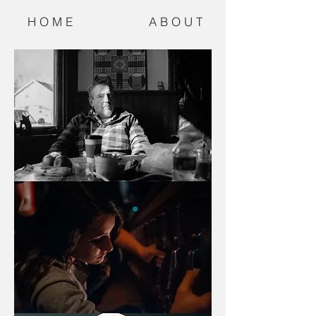
H O M E
A B O U T