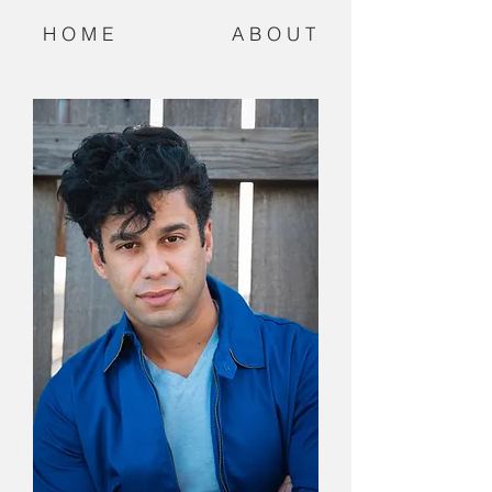
H O M E
A B O U T